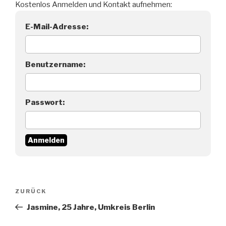
Kostenlos Anmelden und Kontakt aufnehmen:
E-Mail-Adresse:
Benutzername:
Passwort:
Beitragsnavigation
Vorheriger
ZURÜCK
Beitrag
Jasmine, 25 Jahre, Umkreis Berlin