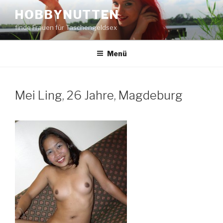
Zum
HOBBYNUTTEN
Inhalt
finde Frauen für Taschengeldsex
springen
Menü
Mei Ling, 26 Jahre, Magdeburg