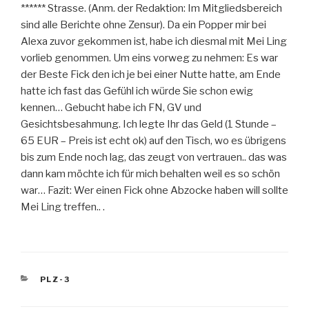
****** Strasse. (Anm. der Redaktion: Im Mitgliedsbereich
sind alle Berichte ohne Zensur). Da ein Popper mir bei
Alexa zuvor gekommen ist, habe ich diesmal mit Mei Ling
vorlieb genommen. Um eins vorweg zu nehmen: Es war
der Beste Fick den ich je bei einer Nutte hatte, am Ende
hatte ich fast das Gefühl ich würde Sie schon ewig
kennen… Gebucht habe ich FN, GV und
Gesichtsbesahmung. Ich legte Ihr das Geld (1 Stunde –
65 EUR – Preis ist echt ok) auf den Tisch, wo es übrigens
bis zum Ende noch lag, das zeugt von vertrauen.. das was
dann kam möchte ich für mich behalten weil es so schön
war… Fazit: Wer einen Fick ohne Abzocke haben will sollte
Mei Ling treffen.. .
KATEGORIEN
PLZ-3